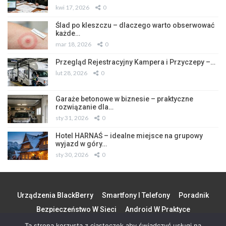
kwi 17, 2026
0
Ślad po kleszczu – dlaczego warto obserwować
każde…
mar 18, 2026
0
Przegląd Rejestracyjny Kampera i Przyczepy –…
lut 28, 2026
0
Garaże betonowe w biznesie – praktyczne
rozwiązanie dla…
sty 31, 2026
0
Hotel HARNAŚ – idealne miejsce na grupowy
wyjazd w góry…
sty 30, 2026
0
Urządzenia BlackBerry
Smartfony I Telefony
Poradnik
Bezpieczeństwo W Sieci
Android W Praktyce
Ta strona korzysta z ciasteczek aby świadczyć usługi na