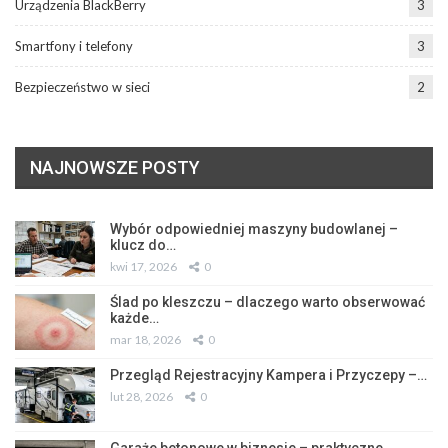
Urządzenia BlackBerry
3
Smartfony i telefony
3
Bezpieczeństwo w sieci
2
NAJNOWSZE POSTY
Wybór odpowiedniej maszyny budowlanej –
klucz do…
kwi 17, 2026
0
Ślad po kleszczu – dlaczego warto obserwować
każde…
mar 18, 2026
0
Przegląd Rejestracyjny Kampera i Przyczepy –…
lut 28, 2026
0