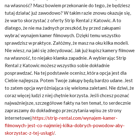
na własność? Masz bowiem przekonanie do tego, że będziesz
tutaj działać już zawodowo? W takim razie znowu okazuje się,
że warto skorzystać z oferty Strip Rental z Katowic. A to
dlatego, że nie ma żadnych przeszkód, by przed zakupami
wybrać wynajem kamer filmowych. Dzięki temu wszystko
sprawdzisz w praktyce. Załóżmy, że masz na oku kilka modeli.
Nie wiesz, na jaki się zdecydować. Jak już kupisz kamery filmowe
na własność, to niejako klamka zapadnie. A wybierając Strip
Rental z Katowic możesz wszystko sobie dokładnie
posprawdzać. Na tej podstawie ocenisz, która opcja jest dla
Ciebie najlepsza. Potem Twoje zakupy będą bardzo udane. Jest
to zatem opcja wyróżniająca się wieloma zaletami. Nie dziwi, że
coraz więcej ludzi z niej chętnie korzysta. Jeśli chcesz poznać
najważniejsze, szczegółowe fakty na ten temat, to serdecznie
zapraszamy do dokładnego przeczytania wpisu ze strony
internetowej
https://strip-rental.com/wynajem-kamer-
filmowych-jest-co-najmniej-kilka-dobrych-powodow-aby-
skorzystac-z-tej-uslugi/
.