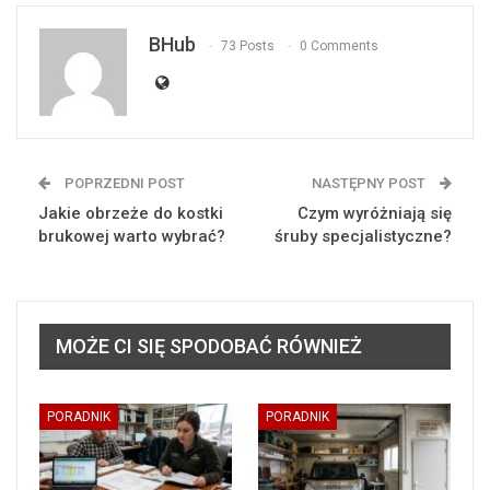
BHub
73 Posts
0 Comments
POPRZEDNI POST
NASTĘPNY POST
Jakie obrzeże do kostki
Czym wyróżniają się
brukowej warto wybrać?
śruby specjalistyczne?
MOŻE CI SIĘ SPODOBAĆ RÓWNIEŻ
PORADNIK
PORADNIK