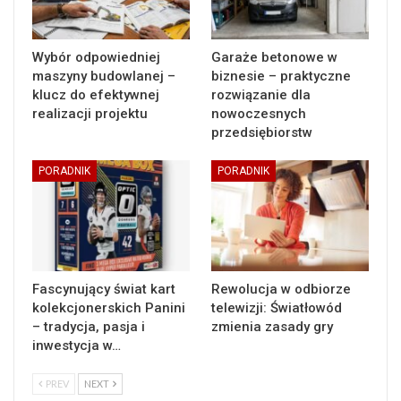
Wybór odpowiedniej
Garaże betonowe w
maszyny budowlanej –
biznesie – praktyczne
klucz do efektywnej
rozwiązanie dla
realizacji projektu
nowoczesnych
przedsiębiorstw
PORADNIK
PORADNIK
Fascynujący świat kart
Rewolucja w odbiorze
kolekcjonerskich Panini
telewizji: Światłowód
– tradycja, pasja i
zmienia zasady gry
inwestycja w…
PREV
NEXT