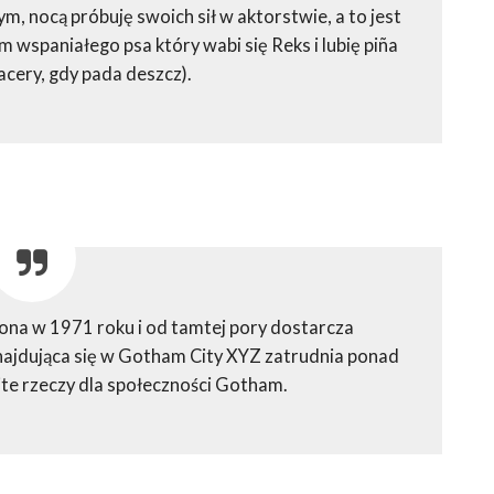
, nocą próbuję swoich sił w aktorstwie, a to jest
wspaniałego psa który wabi się Reks i lubię piña
acery, gdy pada deszcz).
ona w 1971 roku i od tamtej pory dostarcza
najdująca się w Gotham City XYZ zatrudnia ponad
te rzeczy dla społeczności Gotham.