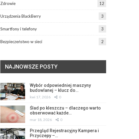
Zdrowie
12
Urządzenia BlackBerry
3
Smartfony i telefony
3
Bezpieczeństwo w sieci
2
NAJNOWSZE POSTY
Wybór odpowiedniej maszyny
budowlanej – klucz do…
kwi 17, 2026
0
Ślad po kleszczu – dlaczego warto
obserwować każde…
mar 18, 2026
0
Przegląd Rejestracyjny Kampera i
Przyczepy –…